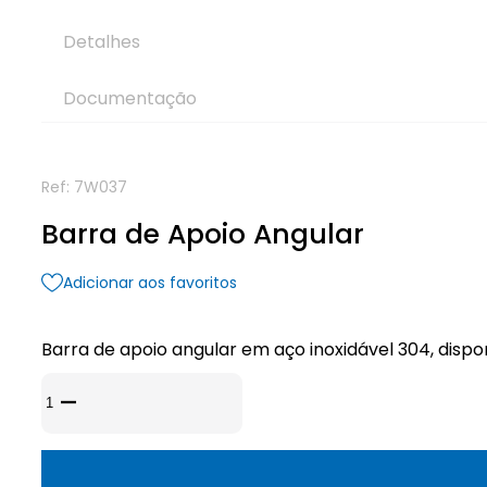
Detalhes
Documentação
Ref:
7W037
Barra de Apoio Angular
Adicionar aos favoritos
Barra de apoio angular em aço inoxidável 304, disp
Quantidade
de
Barra
de