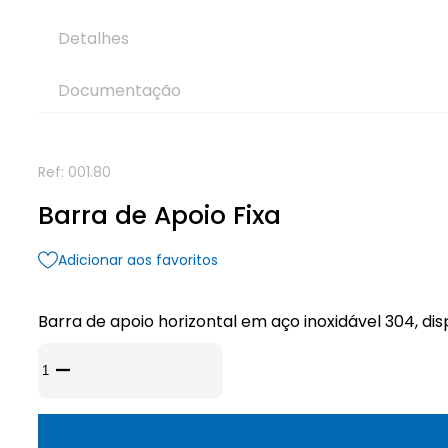
Detalhes
Documentação
Ref:
001.80
Barra de Apoio Fixa
Adicionar aos favoritos
Barra de apoio horizontal em aço inoxidável 304, d
Quantidade
de
Barra
de