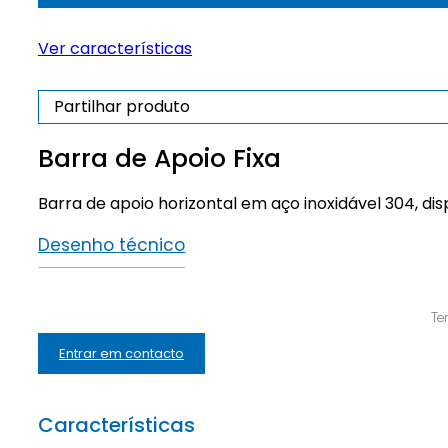
Apoio
Fixa
Ver características
Partilhar produto
Barra de Apoio Fixa
Barra de apoio horizontal em aço inoxidável 304, d
Desenho técnico
Te
Entrar em contacto
Características