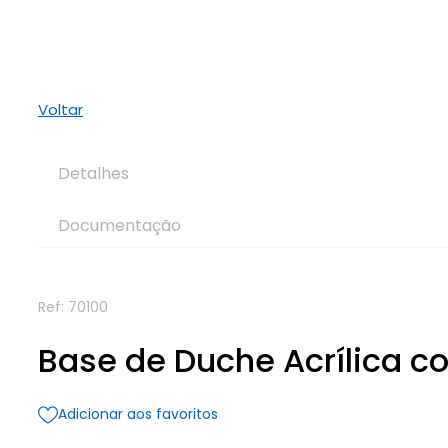
Voltar
Detalhes
Documentação
Ref:
70100
Base de Duche Acrílica c
Adicionar aos favoritos