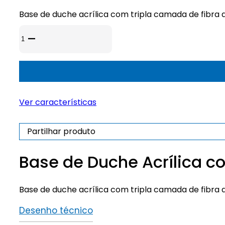
Base de duche acrílica com tripla camada de fibra d
Quantidade
de
Base
de
Duche
Acrílica
Ver características
com
Superfície
Antiderrapante
Partilhar produto
Base de Duche Acrílica c
Base de duche acrílica com tripla camada de fibra d
Desenho técnico