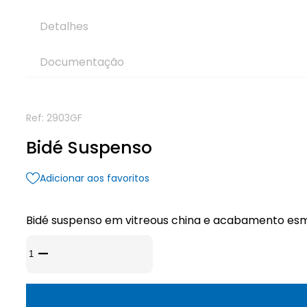
Detalhes
Documentação
Ref:
2903GF
Bidé Suspenso
Adicionar aos favoritos
Bidé suspenso em vitreous china e acabamento esmal
Quantidade
de
Bidé
Suspenso