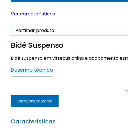
Ver características
Partilhar produto
Bidé Suspenso
Bidé suspenso em vitreous china e acabamento esmal
Desenho técnico
Te
Entrar em contacto
Características