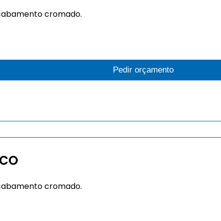
 acabamento cromado.
Pedir orçamento
ico
 acabamento cromado.