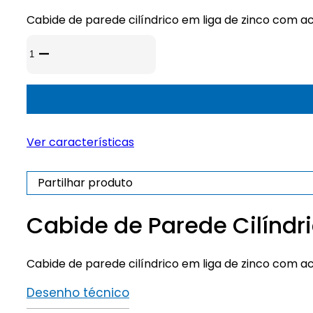
Cabide de parede cilíndrico em liga de zinco com
Quantidade
de
Cabide
de
Parede
Cilíndrico
Ver características
Partilhar produto
Cabide de Parede Cilíndr
Cabide de parede cilíndrico em liga de zinco com
Desenho técnico