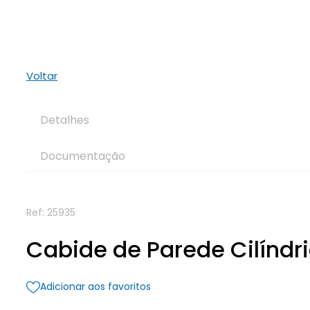
Voltar
Detalhes
Documentação
Ref:
25935
Cabide de Parede Cilíndr
Adicionar aos favoritos