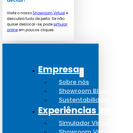
decidir!
Visite o nosso
Showroom Virtual
e
descubra tudo de perto. Se não
quiser deslocar-se, pode
simular
online
em poucos cliques.
Empresa
Sobre nós
Showroom Bluway
Sustentabilidade
Experiências interat
Simulador Virtual
Showroom Virtual