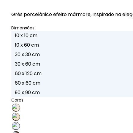
Grés porcelânico efeito mármore, inspirado na eleg
Dimensões
10 x 10 cm
10 x 60 cm
30 x 30 cm
30 x 60 cm
60 x 120 cm
60 x 60 cm
90 x 90 cm
Cores