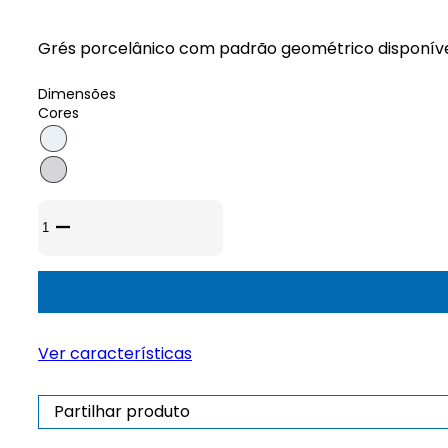
Grés porcelânico com padrão geométrico disponível
Dimensões
Cores
Quantidade
de
Cerâmico
Touch
Mosaico
Cube
Ver características
Partilhar produto