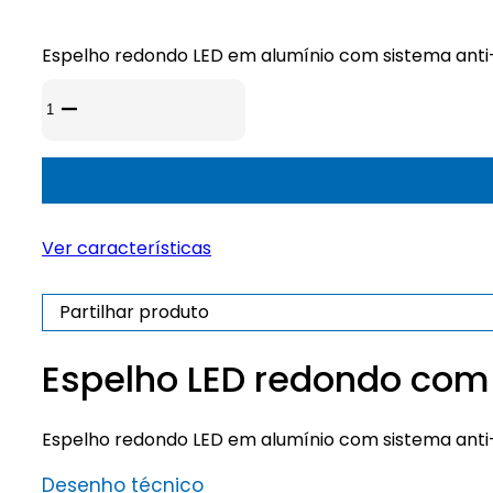
Espelho redondo LED em alumínio com sistema anti
Quantidade
de
Espelho
LED
redondo
com
Ver características
sensor
tátil
e
Partilhar produto
sistema
anti-
Espelho LED redondo com
embaciamento
Espelho redondo LED em alumínio com sistema anti
Desenho técnico