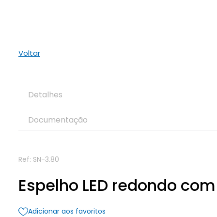
Voltar
Detalhes
Documentação
Ref:
SN-3.80
Espelho LED redondo com
Adicionar aos favoritos