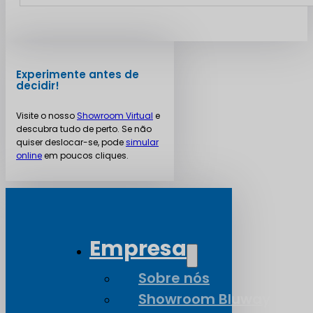
Experimente antes de
decidir!
Visite o nosso
Showroom Virtual
e
descubra tudo de perto. Se não
quiser deslocar-se, pode
simular
online
em poucos cliques.
Empresa
Sobre nós
Showroom Bluway