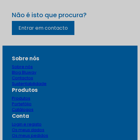
Não é isto que procura?
Entrar em contacto
Sobre nós
Sobre nós
Blog Bluway
Contactos
Sustentabilidade
Produtos
Produtos
Portefólio
Catálogos
Conta
Login e registo
Os meus dados
Os meus pedidos