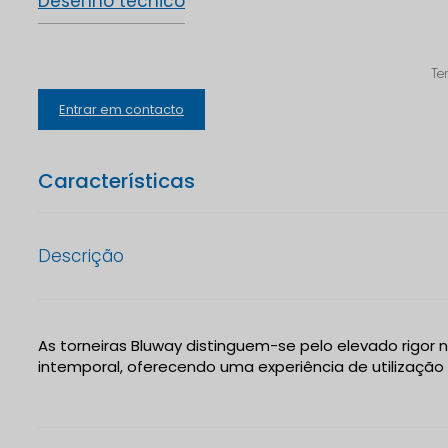
Desenho técnico
Te
Entrar em contacto
Características
Descrição
As torneiras Bluway distinguem-se pelo elevado rigor
intemporal, oferecendo uma experiência de utilizaçã