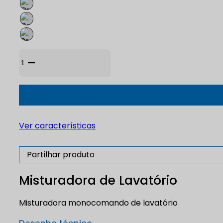
Quantidade
de
Misturadora
de
Lavatório
Ver características
Partilhar produto
Misturadora de Lavatório
Misturadora monocomando de lavatório