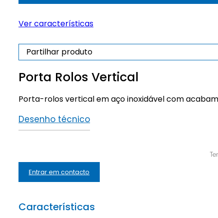
Vertical
Ver características
Partilhar produto
Porta Rolos Vertical
Porta-rolos vertical em aço inoxidável com acabame
Desenho técnico
Te
Entrar em contacto
Características