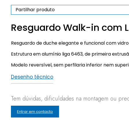
Minimalistas
Partilhar produto
Resguardo Walk-in com L
Resguardo de duche elegante e funcional com vidr
Estrutura em alumínio liga 6463, de primeira ext
Modelo reversível, sem perfilaria inferior nem supe
Desenho técnico
Tem dúvidas, dificuldades na montagem ou preci
Entrar em contacto